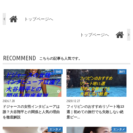
トップページへ
トップページへ
RECOMMEND
こちらの記事も人気です。
SNS
旅行
2026.7.28
2020.12.27
ドジャースの女性インタビューアは
フィリピンのおすすめリゾート地13
誰？大谷翔平との関係と人気の理由
選｜初めての旅行でも失敗しない絶
を徹底解説
景ビー…
エンタメ
エンタメ