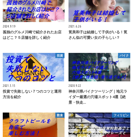
2024.9.19
2021.6.26
孤独のグルメ川崎で紹介されたお店
筧美和子は結婚して子供がいる！筧
はどこ？５店舗を詳しく紹介
さん似の可愛い女の子らしい？
投資
バイク
2021.5.15
2020.9.22
投資で失敗しない７つのコツと運用
神奈川県バイクツーリング｜地元ラ
方法を紹介
イダー厳選の穴場スポット4選【絶
景・快走…
飲食
フィリピン