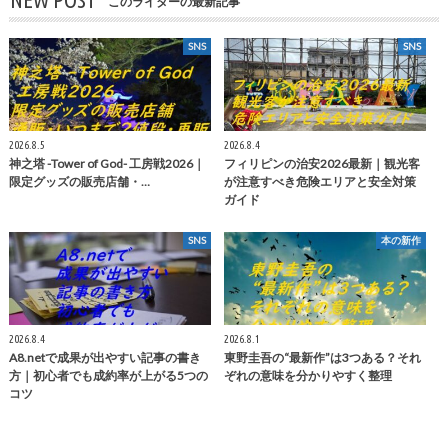
このライターの最新記事
SNS
SNS
2026.8.5
2026.8.4
神之塔 -Tower of God- 工房戦2026｜
フィリピンの治安2026最新｜観光客
限定グッズの販売店舗・…
が注意すべき危険エリアと安全対策
ガイド
SNS
本の新作
2026.8.4
2026.8.1
A8.netで成果が出やすい記事の書き
東野圭吾の“最新作”は3つある？それ
方｜初心者でも成約率が上がる5つの
ぞれの意味を分かりやすく整理
コツ