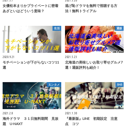
2021.3.7
2021.5.20
女優松本まりかプライベートに密着
逃げ恥ドラマを無料で視聴する方
あざといはどういう意味？
法！無料トライアル
生活
通販
2020.9.21
2021.5.23
モチベーションが下がらないコツ11
北海道の美味しいお取り寄せグルメ7
選
選！通販評判も紹介！
エンタメ
SNS
2021.2.8
2021.1.30
海外ドラマ ３１日無料期間 見放
『最新版』LINE 初期設定 注意
題 U-NAXT
点 コツ