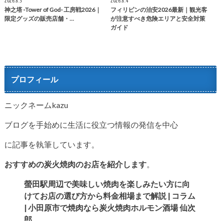
2026.8.5
2026.8.4
神之塔 -Tower of God- 工房戦2026｜
フィリピンの治安2026最新｜観光客
限定グッズの販売店舗・…
が注意すべき危険エリアと安全対策
ガイド
プロフィール
ニックネームkazu
ブログを手始めに生活に役立つ情報の発信を中心
に記事を執筆しています。
おすすめの炭火焼肉のお店を紹介します
。
螢田駅周辺で美味しい焼肉を楽しみたい方に向
けてお店の選び方か
ら料金相場まで解説 | コラム
| 小田原市で焼肉なら炭火焼肉ホルモン酒場 仙次
郎