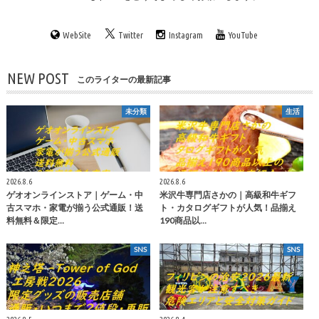
WebSite
Twitter
Instagram
YouTube
NEW POST
このライターの最新記事
未分類
生活
2026.8.6
2026.8.6
ゲオオンラインストア｜ゲーム・中
米沢牛専門店さかの｜高級和牛ギフ
古スマホ・家電が揃う公式通販！送
ト・カタログギフトが人気！品揃え
料無料＆限定…
190商品以…
SNS
SNS