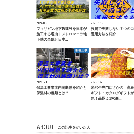
2026.8.8
2021.5.15
フィリピン地下鉄建設を日本が
投資で失敗しない７つのコ
施工する理由｜メトロマニラ地
運用方法を紹介
下鉄の全貌と日本…
断熱工事
2021.5.1
2026.8.6
保温工事業者内洞断熱を紹介と
米沢牛専門店さかの｜高級
保温材の種類とは？
ギフト・カタログギフトが
気！品揃え190商…
ABOUT
この記事をかいた人