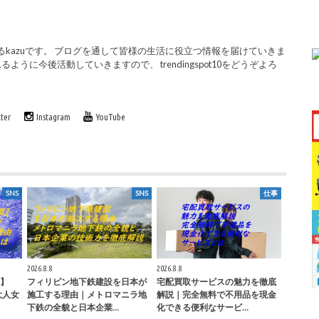
を運営するkazuです。 ブログを通して皆様の生活に役立つ情報を届けていきま
うに今後活動していきますので、 trendingspot10をどうぞよろ
tter
Instagram
YouTube
SNS
SNS
仕事
2026.8.8
2026.8.8
】
フィリピン地下鉄建設を日本が
宅配買取サービスの魅力を徹底
大人女
施工する理由｜メトロマニラ地
解説｜完全無料で不用品を現金
下鉄の全貌と日本企業…
化できる便利なサービ…