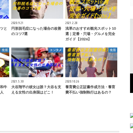
2020.9.21
2021.2.28
ツと
円形脱毛症になった場合の改善
浅草のおすすめ観光スポット10
のコツ7選
選｜定番・穴場・グルメを完全
ガイド【2026】
生活
エンタメ
生活
2021.5.30
2020.10.26
和牛
大谷翔平の彼女は誰？大谷を支
養育費公正証書作成方法・養育
人
える女性の出身国はどこ！
費不払い強制執行はあるの？