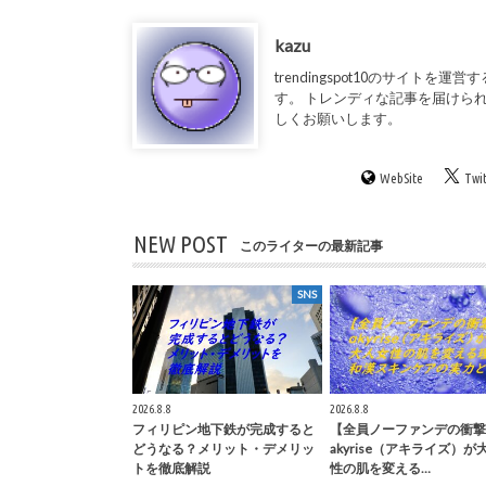
kazu
trendingspot10のサイト
す。 トレンディな記事を届けられるよ
しくお願いします。
WebSite
Twi
NEW POST
このライターの最新記事
SNS
2026.8.8
2026.8.8
フィリピン地下鉄が完成すると
【全員ノーファンデの衝撃
どうなる？メリット・デメリッ
akyrise（アキライズ）が
トを徹底解説
性の肌を変える…