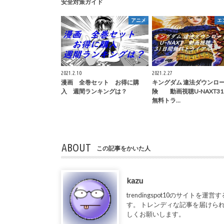
安全対策ガイド
アニメ
エ
2021.2.10
2021.2.27
漫画 全巻セット お得に購
キングダム 違法ダウンロ
入 週間ランキングは？
険 動画視聴U-NAXT3
無料トラ…
ABOUT
この記事をかいた人
kazu
trendingspot10のサイト
す。 トレンディな記事を届けられるよ
しくお願いします。