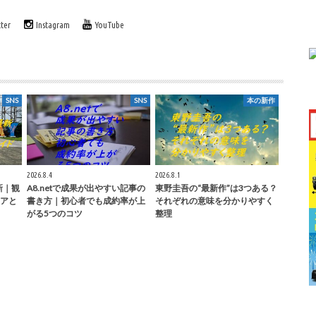
tter
Instagram
YouTube
SNS
SNS
本の新作
2026.8.4
2026.8.1
新｜観
A8.netで成果が出やすい記事の
東野圭吾の“最新作”は3つある？
アと
書き方｜初心者でも成約率が上
それぞれの意味を分かりやすく
がる5つのコツ
整理