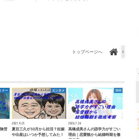
トップページへ
ミナー
エンタメ
SNS
2021.4.25
2026.7.26
険営
夏目三久が10月から妊活？妊娠
高橋成美さんの語学力がすごい
や出産はいつか予想してみた！
理由｜恋愛観から結婚時期を徹