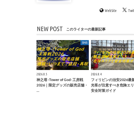
WebSite
Twi
NEW POST
このライターの最新記事
SNS
2026.8.5
2026.8.4
神之塔 -Tower of God- 工房戦
フィリピンの治安2026最
2026｜限定グッズの販売店舗・
光客が注意すべき危険エリ
…
安全対策ガイド