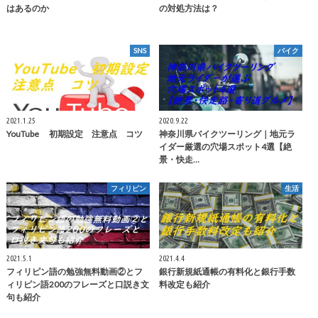
はあるのか
の対処方法は？
SNS
バイク
2021.1.25
2020.9.22
YouTube 初期設定 注意点 コツ
神奈川県バイクツーリング｜地元ラ
イダー厳選の穴場スポット4選【絶
景・快走…
フィリピン
生活
2021.5.1
2021.4.4
フィリピン語の勉強無料動画②とフ
銀行新規紙通帳の有料化と銀行手数
ィリピン語200のフレーズと口説き文
料改定も紹介
句も紹介