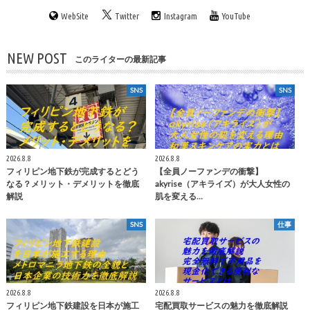
WebSite
Twitter
Instagram
YouTube
NEW POST
このライターの最新記事
SNS
SNS
2026.8.8
2026.8.8
フィリピン地下鉄が完成するとどう
【全員ノーファンデの衝撃】
なる？メリット・デメリットを徹底
akyrise（アキライズ）が大人女性の
解説
肌を変える…
SNS
仕事
2026.8.8
2026.8.8
フィリピン地下鉄建設を日本が施工
宅配買取サービスの魅力を徹底解説