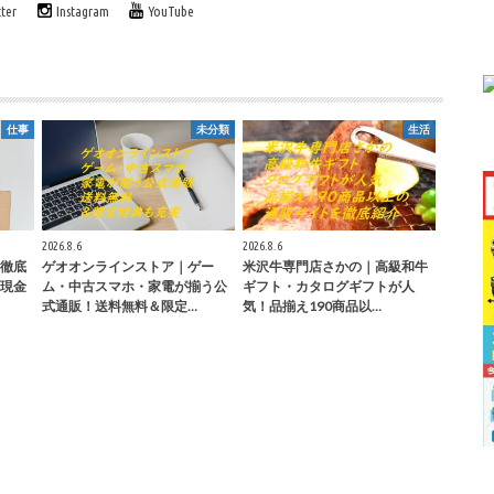
tter
Instagram
YouTube
仕事
未分類
生活
2026.8.6
2026.8.6
徹底
ゲオオンラインストア｜ゲー
米沢牛専門店さかの｜高級和牛
現金
ム・中古スマホ・家電が揃う公
ギフト・カタログギフトが人
式通販！送料無料＆限定…
気！品揃え190商品以…