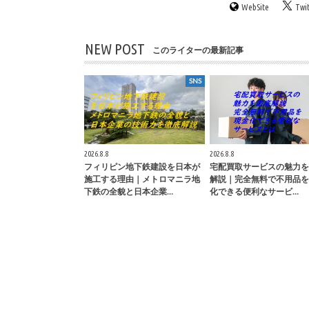
WebSite
Twi
NEW POST
このライターの最新記事
SNS
2026.8.8
2026.8.8
フィリピン地下鉄建設を日本が
宅配買取サービスの魅力を
施工する理由｜メトロマニラ地
解説｜完全無料で不用品を
下鉄の全貌と日本企業…
化できる便利なサービ…