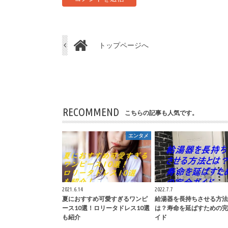
トップページへ
RECOMMEND
こちらの記事も人気です。
エンタメ
2021.6.14
2022.7.7
夏におすすめ可愛すぎるワンピ
給湯器を長持ちさせる方法
ース10選！ロリータドレス10選
は？寿命を延ばすための完
も紹介
イド