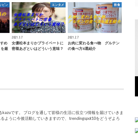
リピン
エンタメ
飲食
2021.3.7
2021.2.7
すめ
女優松本まりかプライベートに
お肉に変わる食べ物 グルテン
トを厳
密着あざといはどういう意味？
の食べ方6選紹介
を運営するkazuです。 ブログを通して皆様の生活に役立つ情報を届けていきま
うに今後活動していきますので、 trendingspot10をどうぞよろ