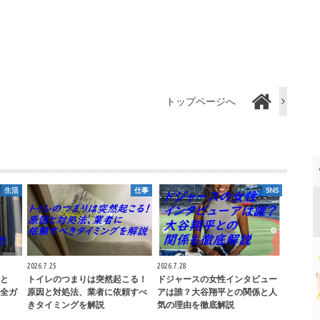
トップページへ
生活
仕事
SNS
2026.7.25
2026.7.28
と
トイレのつまりは突然起こる！
ドジャースの女性インタビュー
全ガ
原因と対処法、業者に依頼すべ
アは誰？大谷翔平との関係と人
きタイミングを解説
気の理由を徹底解説