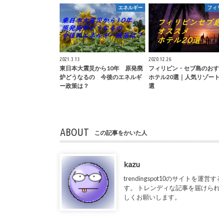
エネルギー
フィ
2021.3.13
2020.12.26
東日本大震災から10年 原発廃
フィリピン・セブ島のおす
炉どうなるの 今後のエネルギ
ホテル20選｜人気リゾー
ー政策は？
選
ABOUT
この記事をかいた人
kazu
trendingspot10のサイト
す。 トレンディな記事を届けられるよ
しくお願いします。