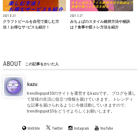
2021.8.23
2021.3.27
クラフトビールを自宅で楽しむ方
みちょぱのスタイル維持方法や秘訣
法！お得なサｰビスも紹介！
は？食事や筋トレ方法を紹介
ABOUT
この記事をかいた人
kazu
trendingspot10のサイトを運営するkazuです。 ブログを通し
て皆様の生活に役立つ情報を届けていきます。 トレンディ
な記事を届けられるように今後活動していきますので、
trendingspot10をどうぞよろしくお願いします。
WebSite
Twitter
Instagram
YouTube