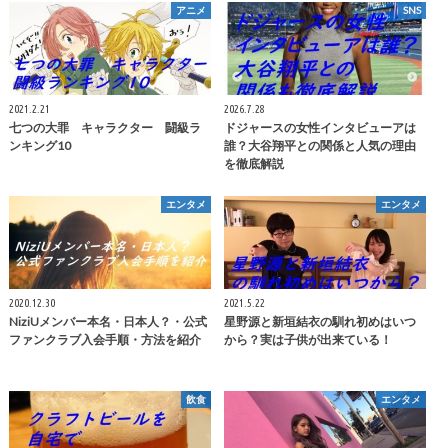
アニメ
SNS
2021.2.21
2026.7.28
七つの大罪 キャラクター 闘級ラ
ドジャースの女性インタビューアは
ンキング10
誰？大谷翔平との関係と人気の理由
を徹底解説
エンタメ
エンタメ
2020.12.30
2021.5.22
NiziUメンバー本名・日本人？・公式
星野源と新垣結衣の馴れ初めはいつ
ファンクラブ入会手順・方法を紹介
から？実は子供が出来ている！
飲食
エンタメ