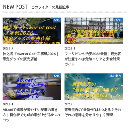
NEW POST
このライターの最新記事
SNS
SNS
2026.8.5
2026.8.4
神之塔 -Tower of God- 工房戦2026｜
フィリピンの治安2026最新｜観光客
限定グッズの販売店舗・…
が注意すべき危険エリアと安全対策
ガイド
SNS
本の新作
2026.8.4
2026.8.1
A8.netで成果が出やすい記事の書き
東野圭吾の“最新作”は3つある？それ
方｜初心者でも成約率が上がる5つの
ぞれの意味を分かりやすく整理
コツ