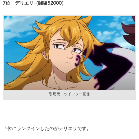
7
位 デリエリ
（闘級52
000
）
引用元：ツイッター画像
７位にランクインしたのがデリエリです。