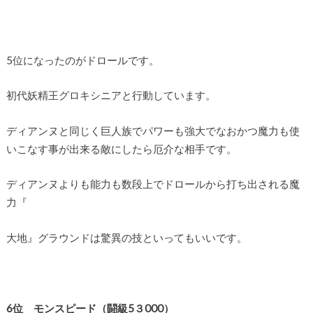
5位になったのがドロールです。
初代妖精王グロキシニアと行動しています。
ディアンヌと同じく巨人族でパワーも強大でなおかつ魔力も使
いこなす事が出来る敵にしたら厄介な相手です。
ディアンヌよりも能力も数段上でドロールから打ち出される魔
力『
大地』グラウンドは驚異の技といってもいいです。
6
位 モンスピード
（闘級5３
000
）