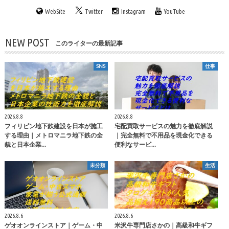
WebSite
Twitter
Instagram
YouTube
NEW POST
このライターの最新記事
SNS
仕事
2026.8.8
2026.8.8
フィリピン地下鉄建設を日本が施工
宅配買取サービスの魅力を徹底解説
する理由｜メトロマニラ地下鉄の全
｜完全無料で不用品を現金化できる
貌と日本企業…
便利なサービ…
未分類
生活
2026.8.6
2026.8.6
ゲオオンラインストア｜ゲーム・中
米沢牛専門店さかの｜高級和牛ギフ