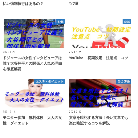
払い強制執行はあるの？
ツ7選
SNS
SNS
2026.7.28
2021.1.25
ドジャースの女性インタビューアは
YouTube 初期設定 注意点 コツ
誰？大谷翔平との関係と人気の理由
を徹底解説
エステ・ダイエット
自己啓発
2021.2.14
2021.7.17
モニター参加 無料体験 大人の女
文章を暗記する方法！長い文章でも
性 ダイエット
楽に暗記するコツを解説