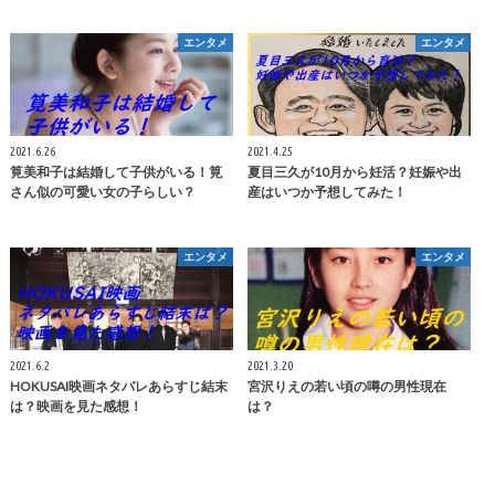
エンタメ
エンタメ
2021.6.26
2021.4.25
筧美和子は結婚して子供がいる！筧
夏目三久が10月から妊活？妊娠や出
さん似の可愛い女の子らしい？
産はいつか予想してみた！
エンタメ
エンタメ
2021.6.2
2021.3.20
HOKUSAI映画ネタバレあらすじ結末
宮沢りえの若い頃の噂の男性現在
は？映画を見た感想！
は？