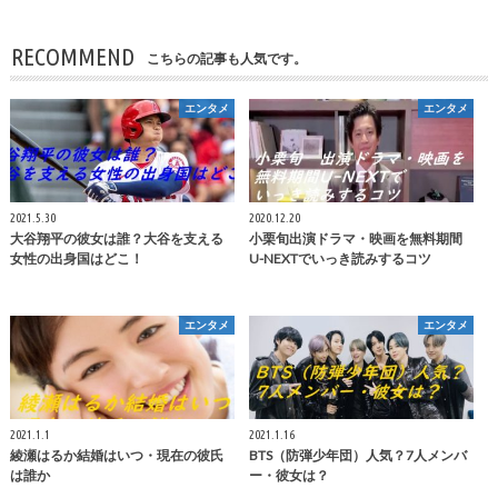
RECOMMEND
こちらの記事も人気です。
エンタメ
エンタメ
2021.5.30
2020.12.20
大谷翔平の彼女は誰？大谷を支える
小栗旬出演ドラマ・映画を無料期間
女性の出身国はどこ！
U-NEXTでいっき読みするコツ
エンタメ
エンタメ
2021.1.1
2021.1.16
綾瀬はるか結婚はいつ・現在の彼氏
BTS（防弾少年団）人気？7人メンバ
は誰か
ー・彼女は？