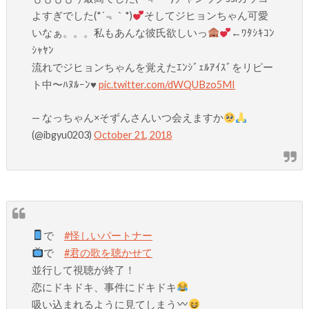
よすぎでした(*´﹃｀*)
そしてジヒョンちゃん可愛
いなぁ。。。私もあんな彼氏欲しいっ
←ﾜﾀｼｷｺﾝ
ｼｬﾔﾝ
流れでジヒョンちゃんを覚えたｴﾝｼﾞｪﾙｱｲｽﾞをリピー
ト中〜ﾊﾇﾙｰﾝ♥️
pic.twitter.com/dWQUBzo5MI
— なっちゃん×そずんさんいつ会えますか
(@ibgyu0203)
October 21, 2018
で
#怪しいパートナー
で
#君の歌を聴かせて
並行して視聴が終了！
恋にドキドキ、事件にドキドキ
吸い込まれるように見てしまう