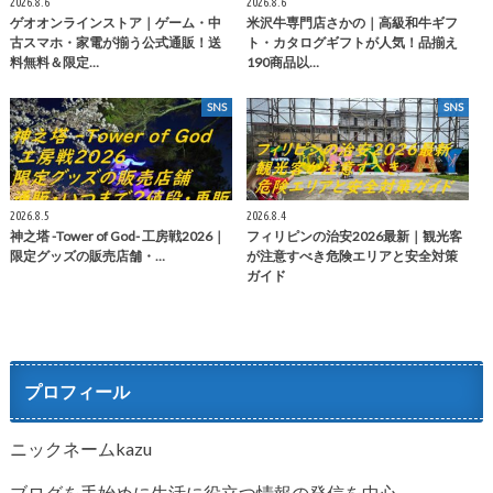
2026.8.6
2026.8.6
ゲオオンラインストア｜ゲーム・中
米沢牛専門店さかの｜高級和牛ギフ
古スマホ・家電が揃う公式通販！送
ト・カタログギフトが人気！品揃え
料無料＆限定…
190商品以…
SNS
SNS
2026.8.5
2026.8.4
神之塔 -Tower of God- 工房戦2026｜
フィリピンの治安2026最新｜観光客
限定グッズの販売店舗・…
が注意すべき危険エリアと安全対策
ガイド
プロフィール
ニックネームkazu
ブログを手始めに生活に役立つ情報の発信を中心