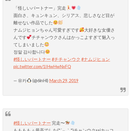
「怪しいパートナー」完走
面白さ、キュンキュン、シリアス、悲しさなど目が
離せない作品でした
ナムジヒョンちゃん可愛すぎです
大好きな女優さ
んです
チチャンウクさんはかっこよすぎて魅入っ
てしまいました
정말 감사합니다
#怪しいパートナー
#チチャンウク
#ナムジヒョン
pic.twitter.com/1IHwHwNxFQ
— 유카
(@6lnHl)
March 29, 2019
#怪しいパートナー
完走〜
ももももぅ最高でした(*´﹃｀*)チャンウクssiカッコ